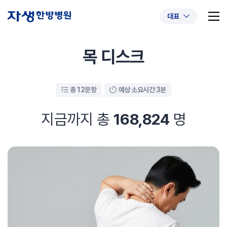
대표
목 디스크
총 12문항
예상 소요시간 3분
추천 검색어
#초음파약침
#척추압박골절
#교통사고후유증
#허리디스크
#목디스크
지금까지 총
168,824
명
#추나요법