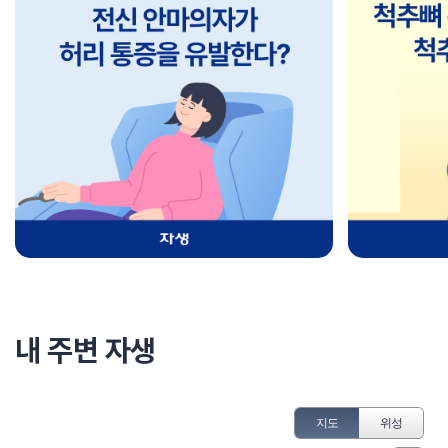
내 주변 자생
지도
위성