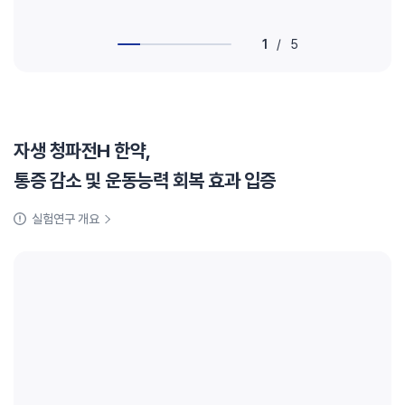
1
/
5
자생 청파전H 한약,
통증 감소 및 운동능력 회복 효과 입증
실험연구 개요