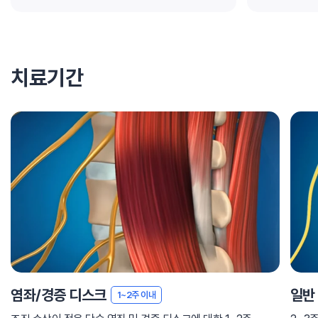
치료기간
염좌/경증 디스크
일반
1~2주 이내