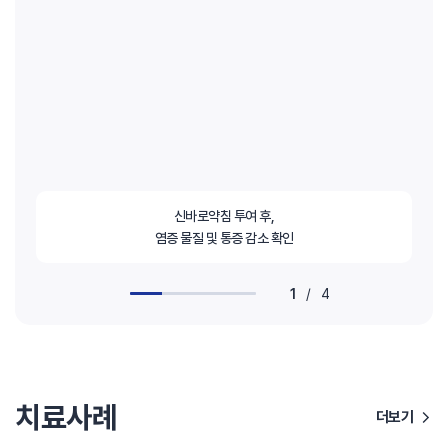
신바로약침 투여 후,
염증 물질 및 통증 감소 확인
1
/
4
치료사례
더보기