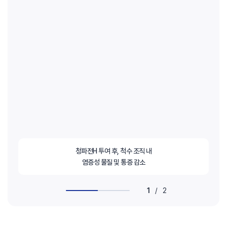
청파전H 투여 후, 척수 조직 내
염증성 물질 및 통증 감소
1
/
2