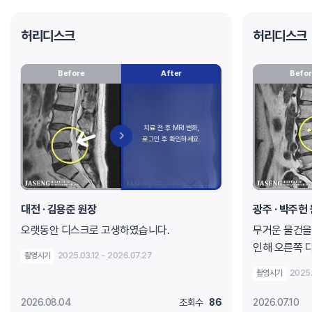
허리디스크
허리디스크
Before
After
Befor
대전
· 김용준 원장
광주
· 박주헌
오랫동안 디스크로 고생하였습니다.
무거운 물건을
인해 오른쪽 
촬영시기
2025.03.12 ~ 2026.07.27
통증으로 내원
촬영시기
2025.
2026.08.04
조회수
86
2026.07.10