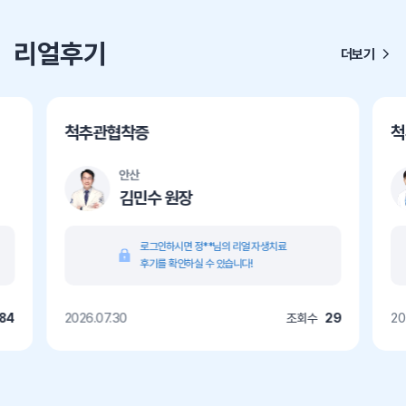
리얼후기
더보기
척추관협착증
척
안산
김민수 원장
로그인하시면 정**님의 리얼 자생치료
후기를 확인하실 수 있습니다!
84
2026.07.30
조회수
29
20