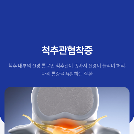
추천 검색어
#초음파약침
#척추압박골절
#교통사고후유증
#허리디스크
#목디스크
척추관협착증
#추나요법
척추 내부의 신경 통로인 척추관이 좁아져 신경이 눌리며 허리·
다리 통증을 유발하는 질환