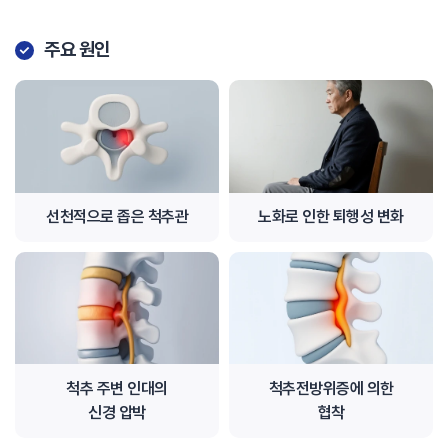
주요 원인
선천적으로 좁은 척추관
노화로 인한 퇴행성 변화
척추 주변 인대의
척추전방위증에 의한
신경 압박
협착