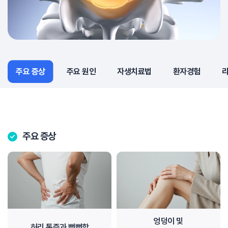
주요 증상
주요 증상
주요 원인
자생치료법
환자경험
주요 증상
엉덩이 및
허리 통증과 뻣뻣함