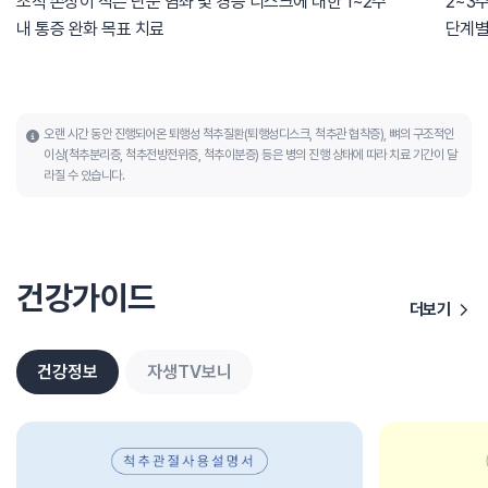
조직 손상이 적은 단순 염좌 및 경증 디스크에 대한 1~2주
2~3
내 통증 완화 목표 치료
단계별
오랜 시간 동안 진행되어온 퇴행성 척추질환(퇴행성디스크, 척추관 협착증), 뼈의 구조적인
이상(척추분리증, 척추전방전위증, 척추이분증) 등은 병의 진행 상태에 따라 치료 기간이 달
라질 수 있습니다.
건강가이드
더보기
건강정보
자생TV보니