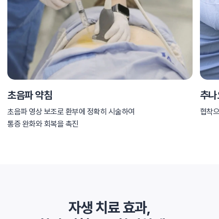
초음파 약침
추나
초음파 영상 보조로 환부에 정확히 시술하여
협착으
통증 완화와 회복을 촉진
자생 치료 효과,