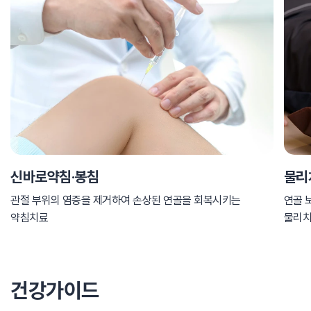
신바로약침·봉침
물리
관절 부위의 염증을 제거하여 손상된 연골을 회복시키는
연골 
약침치료
물리
건강가이드