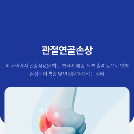
추천 검색어
#초음파약침
#척추압박골절
#교통사고후유증
#허리디스크
#목디스크
관절연골손상
#추나요법
뼈 사이에서 완충작용을 하는 연골이 염증, 외부 충격 등으로 인해
손상되어 통증 및 변형을 일으키는 상태