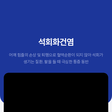
추천 검색어
#초음파약침
#척추압박골절
#교통사고후유증
#허리디스크
#목디스크
석회화건염
#추나요법
어깨 힘줄의 손상 및 퇴행으로 혈액순환이 되지 않아 석회가
생기는 질환. 팔을 들 때 극심한 통증 동반