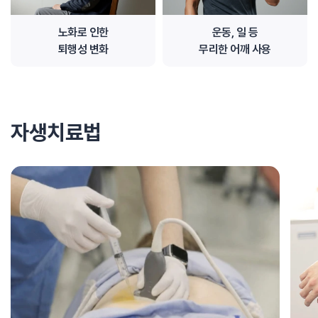
노화로 인한
운동, 일 등
퇴행성 변화
무리한 어깨 사용
자생치료법