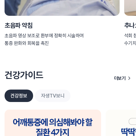
초음파 약침
추나
초음파 영상 보조로 환부에 정확히 시술하여
석회 
통증 완화와 회복을 촉진
수기
건강가이드
더보기
건강정보
자생TV보니