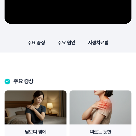
주요 증상
주요 원인
자생치료법
주요 증상
낮보다 밤에
찌르는 듯한