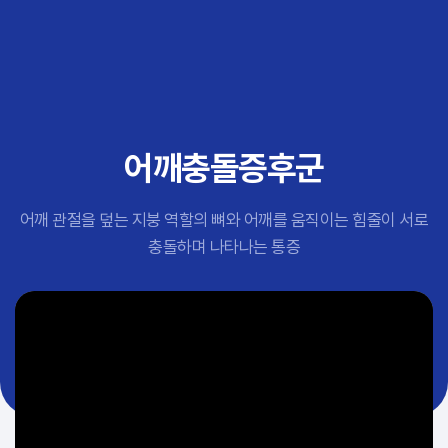
추천 검색어
#초음파약침
#척추압박골절
#교통사고후유증
#허리디스크
#목디스크
어깨충돌증후군
#추나요법
어깨 관절을 덮는 지붕 역할의 뼈와 어깨를 움직이는 힘줄이 서로
충돌하며 나타나는 통증