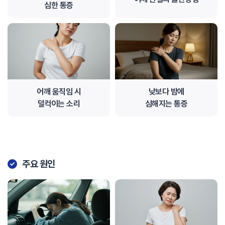
심한 통증
어깨 움직임 시
낮보다 밤에
덜컥이는 소리
심해지는 통증
주요 원인