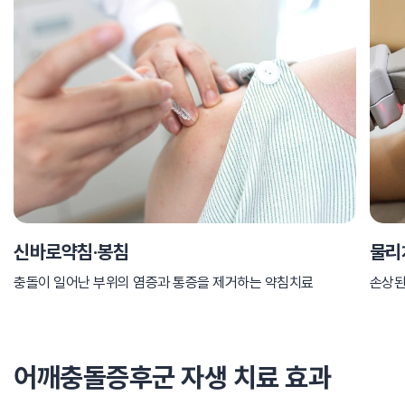
신바로약침·봉침
물리
충돌이 일어난 부위의 염증과 통증을 제거하는 약침치료
손상된
어깨충돌증후군 자생 치료 효과