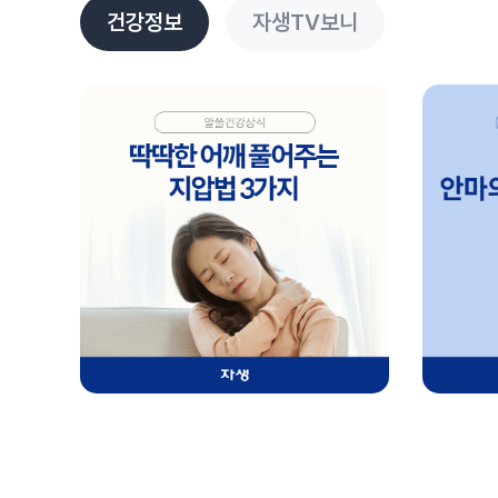
건강정보
자생TV보니