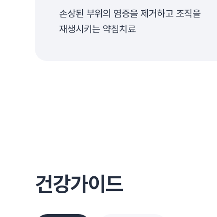
손상된 부위의 염증을 제거하고 조직을
재생시키는 약침치료
건강가이드