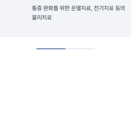
통증 완화를 위한 온열치료, 전기치료 등의
물리치료