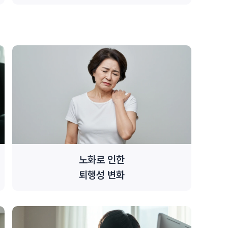
노화로 인한
퇴행성 변화