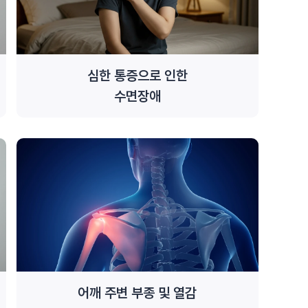
심한 통증으로 인한
수면장애
어깨 주변 부종 및 열감