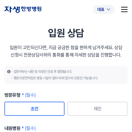
대표
입원 상담
입원이 고민되신다면, 지금 궁금한 점을 편하게 남겨주세요.
상담
추천 검색어
#초음파약침
#척추압박골절
신청시 전문상담사와의 통화를 통해 자세한 상담을 진행합니다.
#교통사고후유증
#허리디스크
#목디스크
입원여부는 내원 및 의료진 진료 후 결정됩니다.
#추나요법
평촌자생한의원은 병동 시설이 없어 외래 접수와 진료만 가능합니다.
방문유형
* (필수)
초진
재진
내원병원
* (필수)