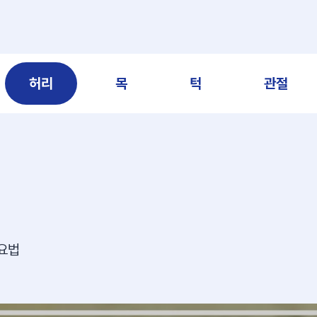
허리
목
턱
관절
요법