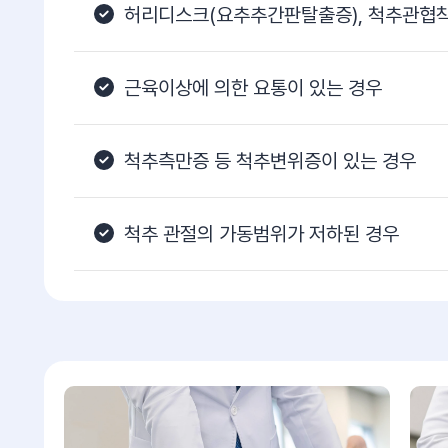
허리디스크(요추추간판탈출증), 척추관협착
근육이상에 의한 요통이 있는 경우
척추측만증 등 척추변위증이 있는 경우
척추 관절의 가동범위가 저하된 경우