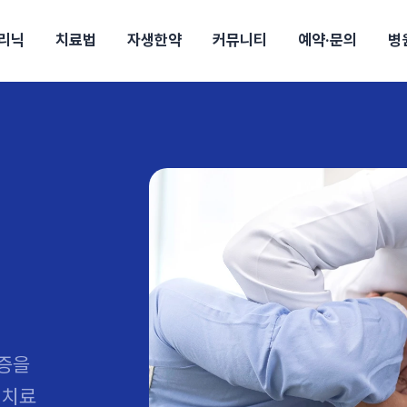
리닉
치료법
자생한약
커뮤니티
예약·문의
병
전
목동
산
울산
10년의 힘
소개
강보험
상담 예약
별
후기
파 약침
턱
진료시간/오시는길
공지사항
신바로메틴
입원 상담
연혁
여성질환
추나요법
무릎
자생도서
자생소식
진료비 안내
산재지정병원
신바로약침·봉침
어깨
건강정보
비급여진료비
고관절
자가테스트
신바로한약
제증
손·
주
해운대
경마비
시지
턱관절장애
월경통
퇴행성관절염
오십견
고관절질환
허리 디스크
손목
송조회
치료·물리치료
MRI·X-ray
후군
 소화불량
터뷰
산전산후
석회화건염
목 디스크
족저
기 비염
갱년기증후군
무릎 질환
손목
약침
#척추압박골절
#교통사고후유증
#허리디스크
#목디스크
질환 후유증
비염
클리닉
허약증세
엘보·골프엘보
하기
자생TV보니
이벤트
통증을
 치료