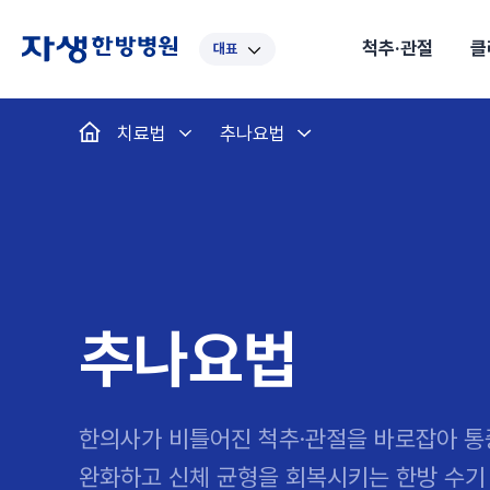
척추·관절
클
대표
대표
강남
광주
노원
대구
대
치료법
추나요법
보라매
부산
부천
분당
수원
안
자생스토리
척추·관절
예약·문의
자생한약
커뮤니티
병원소개
클리닉
치료법
허리
척추·관절
자생비수술치료
한약
치료사례
바로 예약
의료진 소개
자생의 길
보약
자생치료 
브랜드 
목
첩약건
전화 
증상
리얼
초음
인천
일산
잠실
창원
천안
청
허리디스크
교통사고후유증
MRI 치료사례
목디스크
안면신
후기메
신경근회복술
자주묻는질문
한약배
도수
척추관협착증
척추압박골절
안면마비 치료사례
거북목증
기능성
후기인
퇴행성디스크
수술후재활
알레르
추천 검색어
#초음파
척추전방전위증
수술후통증증후군
뇌혈관
추나요법
허리염좌
성장·자세교정
비만 
테니스
자생인 칭찬
건의
한의사가 비틀어진 척추·관절을 바로잡아 
완화하고
신체 균형을 회복시키는 한방 수기