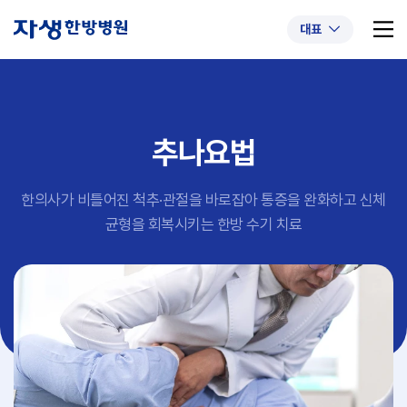
대표
추나요법
추천 검색어
#초음파약침
#척추압박골절
한의사가 비틀어진 척추·관절을 바로잡아 통증을 완화하고
신체
#교통사고후유증
#허리디스크
#목디스크
균형을 회복시키는 한방 수기 치료
#추나요법