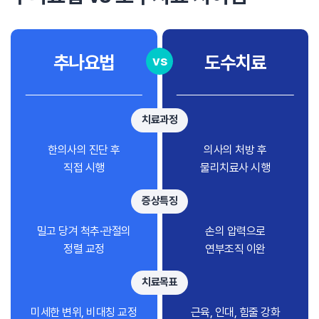
추나요법
도수치료
vs
치료과정
한의사의 진단 후
의사의 처방 후
직접 시행
물리치료사 시행
증상특징
밀고 당겨 척추·관절의
손의 압력으로
정렬 교정
연부조직 이완
치료목표
미세한 변위, 비대칭 교정
근육, 인대, 힘줄 강화