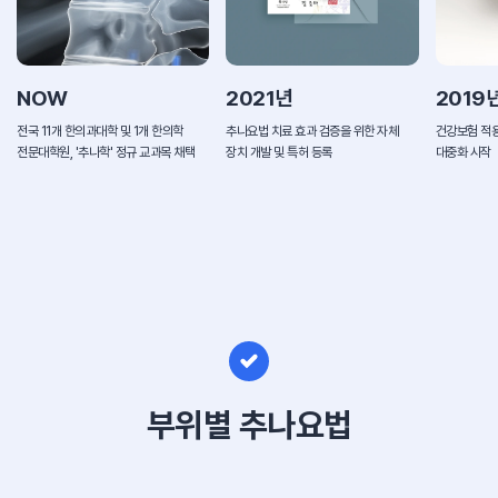
NOW
2021년
2019
전국 11개 한의과대학 및 1개 한의학
추나요법 치료 효과 검증을 위한 자체
건강보험 적용
전문대학원, '추나학' 정규 교과목 채택
장치 개발 및 특허 등록
대중화 시작
부위별 추나요법