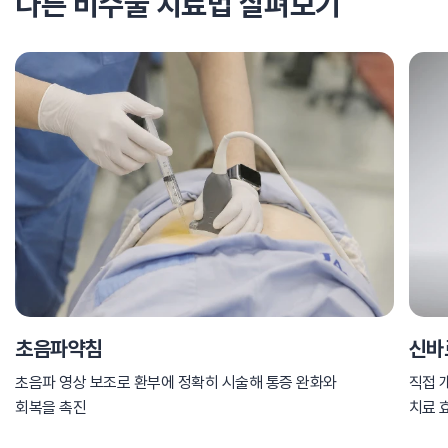
다른 비수술 치료법 살펴보기
초음파약침
신바
초음파 영상 보조로 환부에 정확히 시술해 통증 완화와
직접 
회복을 촉진
치료 