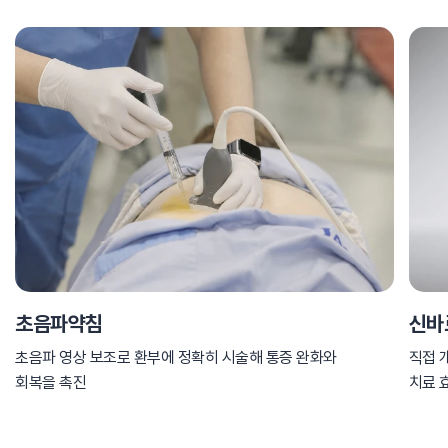
초음파약침
신바
초음파 영상 보조로 환부에 정확히 시술해 통증 완화와
직접 
회복을 촉진
치료 