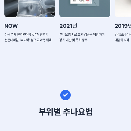
NOW
2021년
2019
전국 11개 한의과대학 및 1개 한의학
추나요법 치료 효과 검증을 위한 자체
건강보험 적용
전문대학원, '추나학' 정규 교과목 채택
장치 개발 및 특허 등록
대중화 시작
부위별 추나요법