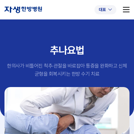
대표
추나요법
추천 검색어
#초음파약침
#척추압박골절
한의사가 비틀어진 척추·관절을 바로잡아 통증을 완화하고
신체
#교통사고후유증
#허리디스크
#목디스크
균형을 회복시키는 한방 수기 치료
#추나요법