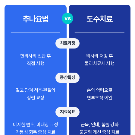
추나요법
도수치료
vs
치료과정
한의사의 진단 후
의사의 처방 후
직접 시행
물리치료사 시행
증상특징
밀고 당겨 척추·관절의
손의 압력으로
정렬 교정
연부조직 이완
치료목표
미세한 변위, 비대칭 교정
근육, 인대, 힘줄 강화
가동성 회복 중심 치료
불균형 개선 중심 치료