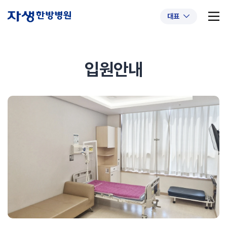
대표
입원안내
추천 검색어
#초음파약침
#척추압박골절
#교통사고후유증
#허리디스크
#목디스크
#추나요법