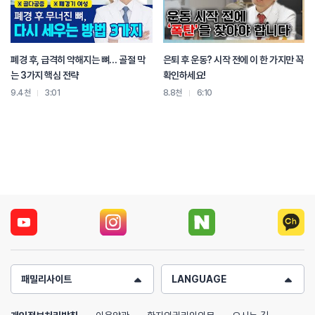
폐경 후, 급격히 약해지는 뼈… 골절 막
은퇴 후 운동? 시작 전에 이 한 가지만 꼭
는 3가지 핵심 전략
확인하세요!
9.4천
3:01
8.8천
6:10
패밀리사이트
LANGUAGE