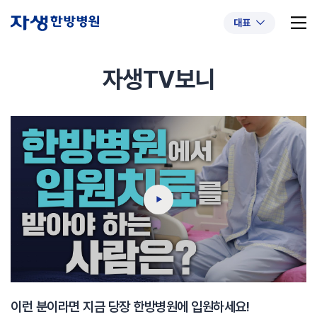
대표
자생TV보니
추천 검색어
#초음파약침
#척추압박골절
#교통사고후유증
#허리디스크
#목디스크
#추나요법
이런 분이라면 지금 당장 한방병원에 입원하세요!