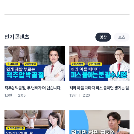
인기 콘텐츠
영상
쇼츠
척추압박골절, 두 번째가 더 쉽습니다.
허리 아플 때마다 파스 붙이면 생기는 일
1.6만
2:05
1.3만
2:20