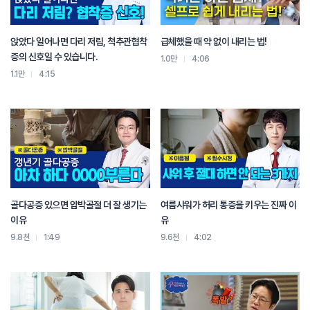
앉았다 일어나면 다리 저림, 척추관협착
급체했을 때 약 없이 내리는 법!
증의 신호일 수 있습니다.
1.0만
4:06
1.1만
4:15
골다공증 있으면 압박골절 더 잘 생기는
여름샤워가 허리 통증을 키우는 진짜 이
이유
유
9.8천
1:49
9.6천
4:02