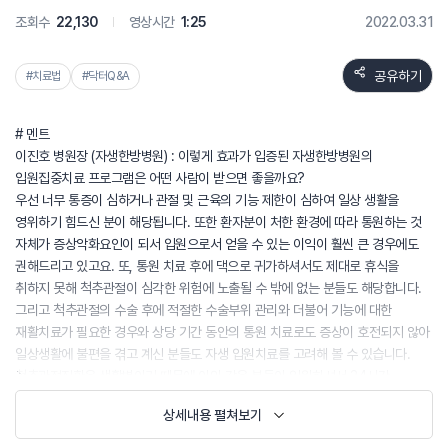
조회수
22,130
영상시간
1:25
2022.03.31
공유하기
#치료법
#닥터Q&A
# 멘트
이진호 병원장 (자생한방병원) : 이렇게 효과가 입증된 자생한방병원의
입원집중치료 프로그램은 어떤 사람이 받으면 좋을까요?
우선 너무 통증이 심하거나 관절 및 근육의 기능 제한이 심하여 일상 생활을
영위하기 힘드신 분이 해당됩니다. 또한 환자분이 처한 환경에 따라 통원하는 것
자체가 증상악화요인이 되서 입원으로서 얻을 수 있는 이익이 훨씬 큰 경우에도
권해드리고 있고요. 또, 통원 치료 후에 댁으로 귀가하셔서도 제대로 휴식을
취하지 못해 척추관절이 심각한 위험에 노출될 수 밖에 없는 분들도 해당합니다.
그리고 척추관절의 수술 후에 적절한 수술부위 관리와 더불어 기능에 대한
재활치료가 필요한 경우와 상당 기간 동안의 통원 치료로도 증상이 호전되지 않아
일상생활에 불편을 겪고 계신 분들도 자생 입원치료를 고려해 볼 수 있습니다.
척추관절질환은 생활병이기 때문에 이와 같은 분들이 입원하셔서 24시간
전문의료진의 케어를 받으시면 더 빠른 효과를 기대할 수 있구요, 치료하는
상세내용 펼쳐보기
입장에서도 치료 이후까지 병동에서 관찰과 관리가 되기 때문에 보다 더
적극적이고 효과적인 치료를 행할 수 있다는 장점이 있다고 할 수 있습니다.