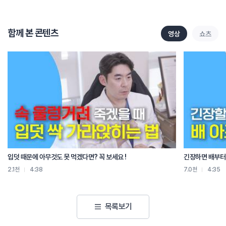
함께 본 콘텐츠
영상
쇼츠
입덧 때문에 아무것도 못 먹겠다면? 꼭 보세요 !
긴장하면 배부터 
2.1천
4:38
7.0천
4:35
목록보기