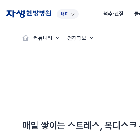
척추·관절
클
대표
대표
강남
광주
노원
대구
대
커뮤니티
건강정보
보라매
부산
부천
분당
수원
안
자생스토리
척추·관절
예약·문의
자생한약
커뮤니티
병원소개
클리닉
치료법
허리
척추·관절
자생비수술치료
한약
치료사례
바로 예약
의료진 소개
자생의 길
보약
자생치료 
브랜드 
목
첩약건
전화 
증상
리얼
초음
인천
일산
잠실
창원
천안
청
허리디스크
교통사고후유증
MRI 치료사례
목디스크
안면신
후기메
신경근회복술
자주묻는질문
한약배
도수
척추관협착증
척추압박골절
안면마비 치료사례
거북목증
기능성
후기인
퇴행성디스크
수술후재활
알레르
추천 검색어
#초음파
척추전방전위증
수술후통증증후군
뇌혈관
허리염좌
성장·자세교정
비만 
테니스
자생인 칭찬
건의
매일 쌓이는 스트레스, 목디스크