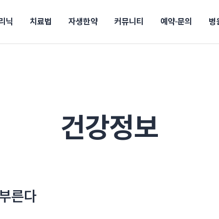
리닉
치료법
자생한약
커뮤니티
예약·문의
병
전
목동
산
울산
10년의 힘
소개
강보험
상담 예약
별
후기
파 약침
턱
진료시간/오시는길
공지사항
신바로메틴
입원 상담
연혁
여성질환
추나요법
무릎
자생도서
자생소식
진료비 안내
산재지정병원
신바로약침·봉침
어깨
건강정보
비급여진료비
고관절
자가테스트
신바로한약
제증
손·
주
해운대
경마비
시지
턱관절장애
월경통
퇴행성관절염
오십견
고관절질환
허리 디스크
손목
송조회
치료·물리치료
MRI·X-ray
건강정보
후군
 소화불량
터뷰
산전산후
석회화건염
목 디스크
족저
기 비염
갱년기증후군
무릎 질환
손목
약침
#척추압박골절
#교통사고후유증
#허리디스크
#목디스크
질환 후유증
비염
클리닉
허약증세
엘보·골프엘보
하기
자생TV보니
이벤트
 부른다