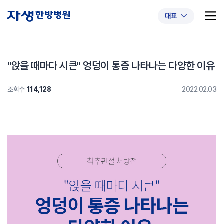
대표
"앉을 때마다 시큰" 엉덩이 통증 나타나는 다양한 이유
조회수
114,128
2022.02.03
추천 검색어
#초음파약침
#척추압박골절
#교통사고후유증
#허리디스크
#목디스크
#추나요법