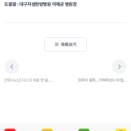
도움말 : 대구자생한방병원 이제균 병원장
목록보기
[카드뉴스] 디스크 치료 한 달째, 통증 사라지면 허리도 다 나은 건가요?
뒷목이 불룩…거북목보다 위험하다는 버섯증후군