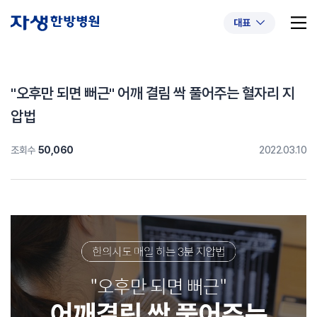
대표
"오후만 되면 뻐근" 어깨 결림 싹 풀어주는 혈자리 지
압법
추천 검색어
#초음파약침
#척추압박골절
조회수
50,060
2022.03.10
#교통사고후유증
#허리디스크
#목디스크
#추나요법