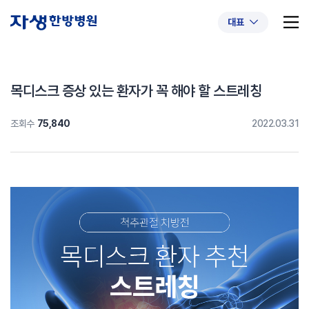
대표
목디스크 증상 있는 환자가 꼭 해야 할 스트레칭
조회수
75,840
2022.03.31
추천 검색어
#초음파약침
#척추압박골절
#교통사고후유증
#허리디스크
#목디스크
#추나요법