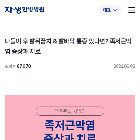
대표
나들이 후 발뒤꿈치 & 발바닥 통증 있다면? 족저근막
염 증상과 치료
추천 검색어
#초음파약침
#척추압박골절
조회수
87,070
2022.06.09
#교통사고후유증
#허리디스크
#목디스크
#추나요법