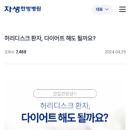
대표
허리디스크 환자, 다이어트 해도 될까요?
조회수
7,488
2024.04.25
추천 검색어
#초음파약침
#척추압박골절
#교통사고후유증
#허리디스크
#목디스크
#추나요법