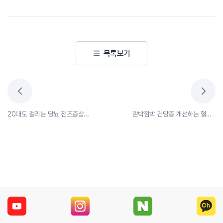
목록보기
20대도 걸리는 당뇨 전조증상 살펴보자!
깜박깜박 건망증 개선하는 혈자리 3가지