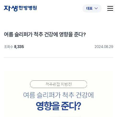
대표
여름 슬리퍼가 척추 건강에 영향을 준다?
조회수
8,335
2024.08.29
추천 검색어
#초음파약침
#척추압박골절
#교통사고후유증
#허리디스크
#목디스크
#추나요법