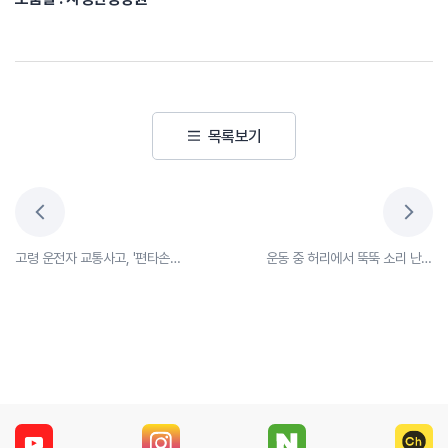
목록보기
고령 운전자 교통사고, '편타손상' 주의!
운동 중 허리에서 뚝뚝 소리 난다면, 척추분리증?