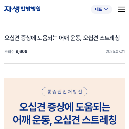
대표
오십견 증상에 도움되는 어깨 운동, 오십견 스트레칭
조회수
9,608
2025.07.21
추천 검색어
#초음파약침
#척추압박골절
#교통사고후유증
#허리디스크
#목디스크
#추나요법