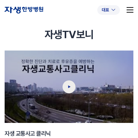
대표
자생TV보니
추천 검색어
#초음파약침
#척추압박골절
#교통사고후유증
#허리디스크
#목디스크
#추나요법
자생 교통사고 클리닉