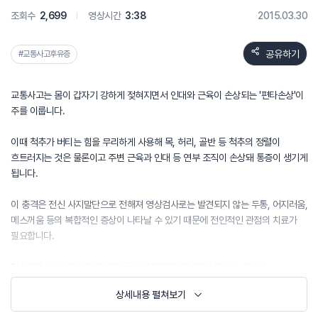
조회수
2,699
영상시간
3:38
2015.03.30
공유하기
#교통사고후유증
교통사고는 몸이 갑자기 강하게 젖혀지면서 인대와 근육이 손상되는 '편타손상'이
주를 이룹니다.
이때 척추가 버티는 힘을 무리하게 사용해 목, 허리, 골반 등 척추의 정렬이
흐트러지는 것은 물론이고 주변 근육과 인대 등 연부 조직이 손상돼 통증이 생기게
됩니다.
이 충격은 전신 사지말단으로 전해져 영상검사로는 발견되지 않는 두통, 어지러움,
메스꺼움 등의 복합적인 증상이 나타날 수 있기 때문에 전인적인 관점의 치료가
필요합니다.
자생교통사고 클리닉은 척추전문 자생한방병원의 26년 치료 노하우로
빠른 기능의 회복과 후유증까지 예방하는 전문적인 치료를 목표로 합니다.
상세내용 펼쳐보기