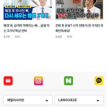
폐경 후, 급격히 약해지는 뼈… 골절 막
은퇴 후 운동? 시작 전에 이 한 가지만 꼭
는 3가지 핵심 전략
확인하세요!
9.3천
3:01
8.8천
6:10
패밀리사이트
LANGUAGE