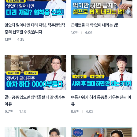
앉았다 일어나면 다리 저림, 척추관협착
급체했을 때 약 없이 내리는 법!
증의 신호일 수 있습니다.
1.0만
4:06
1.1만
4:15
골다공증 있으면 압박골절 더 잘 생기는
여름샤워가 허리 통증을 키우는 진짜 이
이유
유
9.7천
1:49
9.5천
4:02