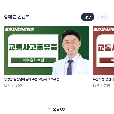
교통사고 환자의 경우 진료실에 들어오는 순간부터 진찰이 시작됩니다. 걸음걸이,
앉는 자세 등을 먼저 살핀 후에 사고 상황에 대해 자세히 문진을 하는데요, 사고의
유형에 따라 증상이 다르기 때문에 후방 출동이냐, 측방 출동이냐 또는 벨트를
함께 본 콘텐츠
영상
쇼츠
했느냐 어느 자리에 앉았느냐 등을 확인 한 후에 환자가 호소하는 증상을
살핍니다.
다양한 사고 정황을 확인하고 영상진단검사로 골절유무, 조직의 손상 등이
확인되면 정확한 치료 방향이 결정됩니다.
사고로 인한 통증뿐만 아니라 환자가 소화는 잘 되는지, 현재 가지고 있는 병은
없는지 등 평소 건강상태도 고려하여 환자 상태에 따른 맞춤치료를 시작합니다.
목 주변 근육의 강한 충격으로 인해 심한 근긴장이 유발되면 목 통증뿐만 아니라
송광찬 원장님이 말해주는 교통사고 후유증
부천자생 공건식
머리로 올라가는 혈관을 굳은 근육이 압박해 두통과 이명, 또는 감각 이상 등의
1.5만
2:00
1.2만
3:36
증상이 나타나는데 이때 추나요법으로 경직된 근육을 이완시키고 정렬이 틀어진
척추를 바로 잡아 전신의 순환을 정상적으로 회복 시키면 증상이 완화됩니다.
교통사고 후유증의 주 원인이 되는 어혈을 제거하기 위해 침치료와 약침치료를
목록보기
실시합니다.