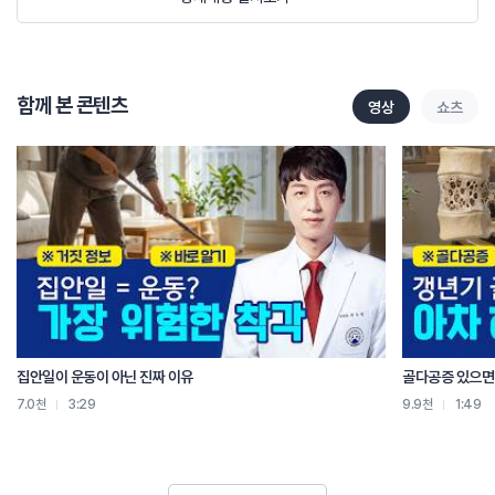
봉약침은 염증제거와 통증 완화에 효과가 있어요.
염증에 의한 발열로 붉은색을 띄고있는 괄절염 환자의 다리
봉약침 치료 후 염증이 가라 앉으면서 발열이 줄어든걸 확인할 수 있어요
침치료는 경직된 관절 주변 조직을 풀어주고 기혈순환을 원활하게 해줘요
함께 본 콘텐츠
영상
쇼츠
침치료를 받은 무릎 관절염 환자의 수술률이 최대 80%까지 낮아졌다는 연구
결과도 있어요
자생의 관절염 치료한약인 관절고는 연골 보호화 재생에 효과가 있어요.
연골파괴를 유도한 세포에 자생관절고를 처리하자 연골 파괴 효소가 50%
감소했다는 사실이
실험으로 밝혀졌답니다.
관절염을 예방하기 위해선 건강한 생활습관도 필수 규칙적인 운동으로
적정체중을 유지하고
관절에 좋은 칼슘, 비타민, 미네랄들을 충분히 섭취해주세요.
집안일이 운동이 아닌 진짜 이유
골다공증 있으면 
통증을 줄이고 재발을 막는 한방 통합 치료로 관절을 튼튼하게 지켜내자고요!
7.0천
3:29
9.9천
1:49