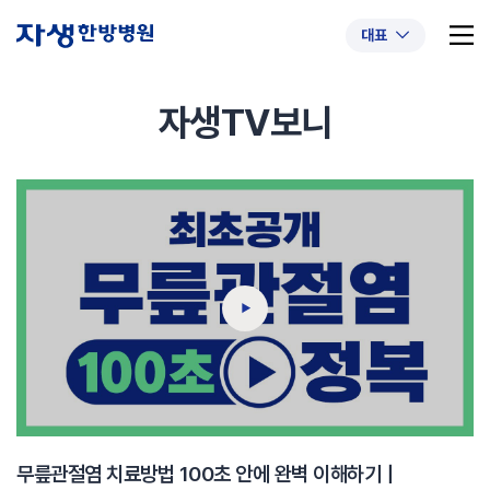
대표
자생TV보니
추천 검색어
#초음파약침
#척추압박골절
#교통사고후유증
#허리디스크
#목디스크
#추나요법
무릎관절염 치료방법 100초 안에 완벽 이해하기｜