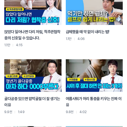
앉았다 일어나면 다리 저림, 척추관협착
급체했을 때 약 없이 내리는 법!
증의 신호일 수 있습니다.
1.1만
4:06
1.1만
4:15
골다공증 있으면 압박골절 더 잘 생기는
여름샤워가 허리 통증을 키우는 진짜 이
이유
유
9.9천
1:49
9.8천
4:02