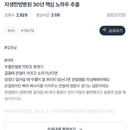
자생한방병원 30년 핵심 노하우 추출
조회수
2,829
영상시간
2:09
2021.07.20
공유하기
#질환
#무릎관절
#오프닝
#자막
무릎관절염 100초 뽀개기
걸을때 관절이 아프고 소리가난다면
앉았다 일어설 때 무릎이 잘 펴지지 않는다면 관절염을 의심해봐야해요
관절염이란 뼈와 뼈사이를 이어주는 관절에 염증이 생기는 질환이에요
관절염이 심해지면 움직일 때 마다 통증이 있어 거동이 불편해지고 삶읮의 질을 뚝
떨어트려요
한방에선 추나요법, 봉약침, 침, 한약등 한방통합치료로 관절염을 치료해요
먼저 추나요법으로 틀어진 뼈를 교정하여
특정 관절에 집중되는 부담을 낮춰줘요.
상세내용 펼쳐보기