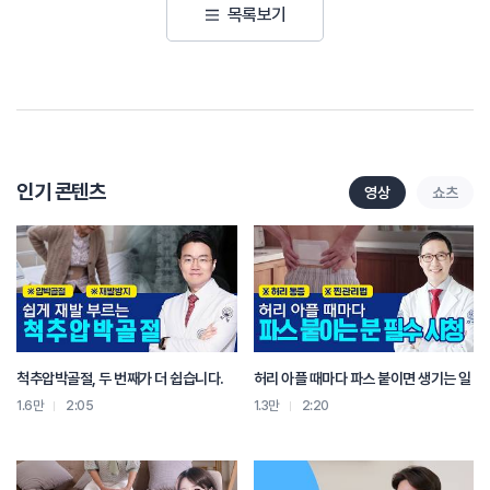
목록보기
인기 콘텐츠
영상
쇼츠
척추압박골절, 두 번째가 더 쉽습니다.
허리 아플 때마다 파스 붙이면 생기는 일
1.6만
2:05
1.3만
2:20