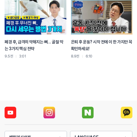
폐경 후, 급격히 약해지는 뼈… 골절 막
은퇴 후 운동? 시작 전에 이 한 가지만 꼭
는 3가지 핵심 전략
확인하세요!
9.5천
3:01
8.9천
6:10