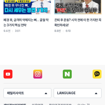
먼저 허리를 곧게 펴 요추전만을 만듭니다. 팔을 옆으로 벌리시고 날개뼈를 뒤로
모아주는 느낌으로 가슴을 펴줍니다. 그다음 목을 뒤로 젖히시면 됩니다.
폐경 후, 급격히 약해지는 뼈… 골절 막
은퇴 후 운동? 시작 전에 이 한 가지만 꼭
라운드숄더로 인해 단축되어있던 대흉근을 풀어주고, 과신전으로 부하가
는 3가지 핵심 전략
확인하세요!
쌓여있던 뒷목,승모근,능형근등을 모아주며 여유를 주는거죠. 경추를 신전하게
9.4천
3:01
8.8천
6:10
되며 탈출된 수핵이 앞으로 들어가며 디스크 치유를 돕습니다.
다만 디스크가 너무 크게 탈출된 환자분들은 이 자세를 하시면 오히려 디스크가
뒤로 밀려나오며 신경을 압박할 수도 있는데요. 따라서 맥켄지 신전운동 시 팔
저림이 발생하신다면 바로 중단하셔야 합니다.
환자분들께 목디스크에 가장 중요한 스트레칭이 이거라고 말씀드리면 너무 별게
아니어서 그런지 열심히 안하시는데요. 평소에 틈날때마다 이거 하나만 열심히
해주시면 시간이 지나면서 놀라운 효과를 보실수 있을겁니다.
제 답변이 도움이 되셨으면 좋겠습니다. 이 영상이 유익했다면 구독과 좋아요
부탁드립니다.
패밀리사이트
LANGUAGE