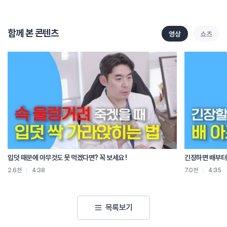
지난번에 제가 허리디스크에 좋은 3가지 운동방법에서도 말씀 드렸다시피 요추의
전만이 아주 중요한데요, 경추의 전만 역시 이것을 유지하는 것이 목 건강의 가장
기본이 됩니다.
함께 본 콘텐츠
영상
쇼츠
그런데 우리가 일상생활 속에서 구부정하게 목을 숙이는 자세를 취하게 되면 이
경추의 전만이 소실이 되며 일자목 거북목이 되는 것입니다.
30도만 고개를 숙여도 목에 20키로의 압박이 가해집니다.
숙이고 있는 시간 동안 20키로 쌀 한포대를 목이 버티고 있는 것입니다.
또한 몸통보다 목이 앞으로 나와있게 되면 목이 아래로 툭 떨어지는 것을 붙잡기
위해 뒷목 근육이 머리를 계속 잡아당기게 됩니다. 내 근육의 힘이 내 목뼈를
압박하는 힘으로 작용하게 되는 것이죠. > ‘속 근육’ 처럼 다른 단어로 바꿀 수
입덧 때문에 아무것도 못 먹겠다면? 꼭 보세요 !
긴장하면 배부터 
있을까요?
2.6천
4:38
7.0천
4:35
일상생활 속에서 가장 유의해야 하는 자세 딱 4가지를 말씀드릴게요.
목록보기
첫번째. 스마트폰을 보는 자세입니다. 병원 대기실에 앉아계신 환자분들께서
대부분 스마트폰을 보고계시는데요, 다리는 꼬고 허리는 구부정, 목을 아래로 팍