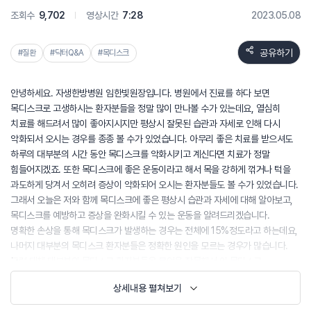
조회수
9,702
영상시간
7:28
2023.05.08
공유하기
#질환
#닥터Q&A
#목디스크
안녕하세요. 자생한방병원 임한빛원장입니다. 병원에서 진료를 하다 보면
목디스크로 고생하시는 환자분들을 정말 많이 만나볼 수가 있는데요, 열심히
치료를 해드려서 많이 좋아지시지만 평상시 잘못된 습관과 자세로 인해 다시
악화되서 오시는 경우를 종종 볼 수가 있었습니다. 아무리 좋은 치료를 받으셔도
하루의 대부분의 시간 동안 목디스크를 악화시키고 계신다면 치료가 정말
힘들어지겠죠. 또한 목디스크에 좋은 운동이라고 해서 목을 강하게 꺾거나 턱을
과도하게 당겨서 오히려 증상이 악화되어 오시는 환자분들도 볼 수가 있었습니다.
그래서 오늘은 저와 함께 목디스크에 좋은 평상시 습관과 자세에 대해 알아보고,
목디스크를 예방하고 증상을 완화시킬 수 있는 운동을 알려드리겠습니다.
명확한 손상을 통해 목디스크가 발생하는 경우는 전체에 15%정도라고 하는데요,
나머지 대부분의 목디스크 환자분들은 정확한 원인을 모르는 경우가 많습니다.
그럼 대체 대부분의 목디스크 환자분들은 무엇을 잘못해서 이 목디스크,
경추추간판탈출증이 생긴걸까요? 가장 큰 원인은 바로 잘못된 자세입니다.
상세내용 펼쳐보기
척추는 3개의 곡선을 가지고 있는데요. 바로 경추전만, 흉추후만, 요추전만입니다.