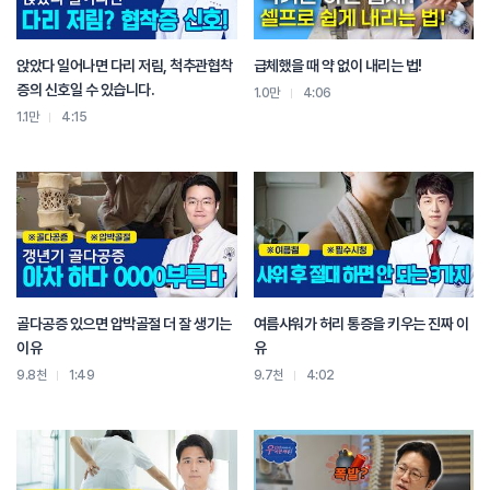
배게를 사용하셔야 합니다.
네번째. 운전시에도 마찬가지로 요추와 경추의 전만을 유지해주셔야 합니다.
앉았다 일어나면 다리 저림, 척추관협착
급체했을 때 약 없이 내리는 법!
허리에는 쿠션을 대는 것이 좋고, 헤드레스트가 목을 앞으로 꺾지 않도록
증의 신호일 수 있습니다.
1.0만
4:06
조절해주어야 합니다. 또한 시트를 너무 뒤로 빼고 팔을 멀리 뻗어 핸들을 잡는
1.1만
4:15
자세는 자연스레 라운드숄더와 거북목을 유발할 수 있으니 체형에 맞게 시트
위치를 조절해서 바른자세를 취해주셔야 척추에 걸리는 하중을 최소화 할수
있습니다. 중간중간에 휴식을 취하며 스트레칭을 해주시면 더욱 좋습니다.
자 이제 마지막으로 앞서 말씀 드린 목디스크를 예방하고 증상을 완화시킬 수 있는
단 한가지 방법을 알려드리겠습니다.
소개해드린 잘못된 자세와 올바른 자세를 살펴보시면 모두 공통점이 있습니다.
잘못된 자세는 모두 요추 전만이 소실되고 등은 구부정해지며 라운드 숄더가 되고
목이 앞으로 나와있는 자세. 바로 대부분의 현대인들이 이 자세로 인해 목디스크에
골다공증 있으면 압박골절 더 잘 생기는
여름샤워가 허리 통증을 키우는 진짜 이
걸리게 되는거죠. (잘못된자세) 올바른 자세는 허리를 곧게 펴고 날개뼈를 바짝
이유
유
붙이며 목이 꺾이지 않은 자세입니다. (바른자세)
9.8천
1:49
9.7천
4:02
그러나 우리가 일에 집중하다 보면 자연스럽게 모니터에 빨려들어가게 되는데요.
저 또한 환자분들께 바른자세의 중요성을 티칭해드리면서도 저도 일을 하다 보면
구부정해지는 걸 발견할 수 있었습니다.
이럴때 우리가 해야 할 단 한가지 가장 중요한 운동! 바로 이 맥켄지
신전운동입니다.