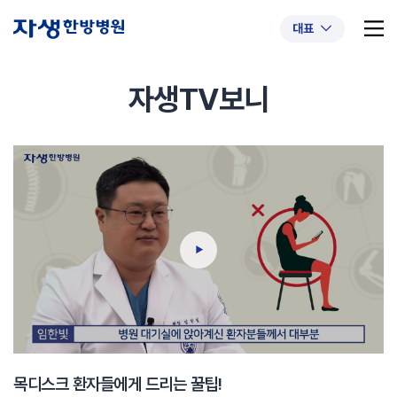
대표
자생TV보니
추천 검색어
#초음파약침
#척추압박골절
#교통사고후유증
#허리디스크
#목디스크
#추나요법
목디스크 환자들에게 드리는 꿀팁!