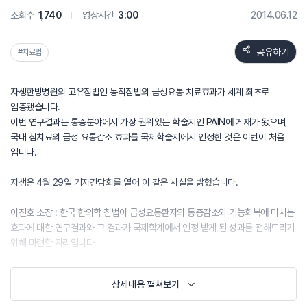
조회수
1,740
영상시간
3:00
2014.06.12
공유하기
#치료법
자생한방병원의 고유침법인 동작침법의 급성요통 치료효과가 세계 최초로
입증됐습니다.
이번 연구결과는 통증분야에서 가장 권위있는 학술지인 PAIN에 게재가 됐으며,
국내 침치료의 급성 요통감소 효과를 국제학술지에서 인정한 것은 이번이 처음
입니다.
자생은 4월 29일 기자간담회를 열어 이 같은 사실을 밝혔습니다.
이진호 소장 : 한국 한의학 침법이 급성요통환자의 통증감소와 기능회복에 미치는
효과에 대한 연구결과와 그 결과가 국제학계에서 인정 받게 된 성과를 전해드리기
위해 마련한 자리입니다.
동작침법은 가만히 누워서 맞는 침치료와 달리 못 걷는 환자를 한의사가 견인해
상세내용 펼쳐보기
일으켜 세운 뒤 침을 꽂은 채로 걷게하는 자생한방병원만의
응급통증치료법입니다.