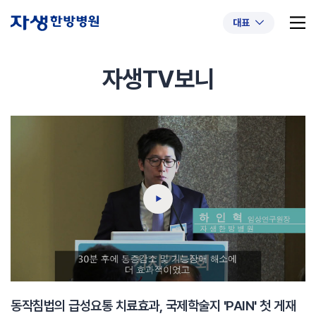
대표
자생TV보니
추천 검색어
#초음파약침
#척추압박골절
#교통사고후유증
#허리디스크
#목디스크
#추나요법
동작침법의 급성요통 치료효과, 국제학술지 'PAIN' 첫 게재