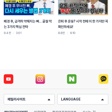
폐경 후, 급격히 약해지는 뼈… 골절 막
은퇴 후 운동? 시작 전에 이 한 가지만 꼭
는 3가지 핵심 전략
확인하세요!
9.4천
3:01
8.8천
6:10
패밀리사이트
LANGUAGE