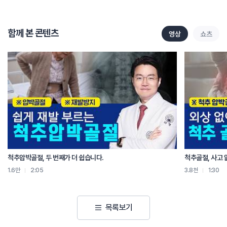
동작침법의 효과연구는 극심한 급성요통으로 걷지못해서 응급차에 실려오는
환자에 대해 동작침법과 진통주사제 효과를 비교한 임상 시험으로 연구결과
함께 본 콘텐츠
영상
쇼츠
동작침법이 진통주사제에 비해 요통 감소효과와 신체장애개선 효과가 5배 이상
뛰어난 것으로 나타났습니다.
하인혁 임상연구원장 : 심각한 시능장애를 가진 급성요통환자에게 있어
동작침법이 일반적인 진통주사제보다 단기간내 30분 휘에 통증감소 및 기능장애
해소에 더 효과적이었고 이러한 효과가 4주까지 계속 유지가 되어 회복속도를
촉진시키는 것이 이번 논문으로 증명 됐습니다.
신병철 교수 : 급성요통의 통증과 기능장애 지수를 빠르게 개선시켜 요통의 통증을
감소시키고 요통의 치료기간을 감소시켜서 환자가 바로 사회로 복귀하고
치료비용을 줄일 수 있는 근거를 마련했다는데 이번 논문의 의의가 있습니다.
척추압박골절, 두 번째가 더 쉽습니다.
척추골절, 사고 
1.6만
2:05
3.8천
1:30
기자간담회의 방송사를 비롯해 30개가 넘는 언론사 취재진이 참석하고 KBS,
SBS 등 주요 메인 뉴스에도 보도되는 등 동작침치료에 관한 이번 연구는 언론과
학계에 뜨거운 관심을 받고 있습니다.
목록보기
신준식 이사장 : 국제적인 학술지에 소개된 이번 임상연구 결과는 급성요통