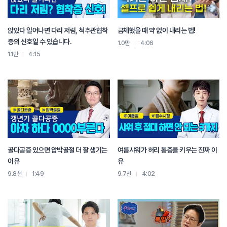
앉았다 일어나면 다리 저림, 척추관협착
급체했을 때 약 없이 내리는 법!
증의 신호일 수 있습니다.
1.0만
4:06
1.1만
4:15
골다공증 있으면 압박골절 더 잘 생기는
여름샤워가 허리 통증을 키우는 진짜 이
이유
유
9.8천
1:49
9.7천
4:02