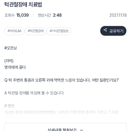
턱관절장애 치료법
조회수
15,039
영상시간
2:48
2021.11.18
공유하기
#닥터Q&A
#턱관절장애
#기타관절질환
#오프닝
(자막)
명의에게 묻다
Q 턱 주변의 통증과 오른쪽 귀에 먹먹한 느낌이 있습니다. 어떤 질환인가요?
A 턱관절 장애를 의심해 볼 수 있습니다
# 멘트
김상돈 원장 (해운대자생한방병원) : 넘어진 이후 턱에 충격이 가셨고 그 뒤로
오른쪽 귀에서 먹먹한 느낌이 지속되신다고 말씀을 주셨습니다 직접 진료를 보지
않아 정확한 진단은 어렵지만 말씀하신 증상을 보아서는 턱관절 장애로 보입니다
상세내용 펼쳐보기