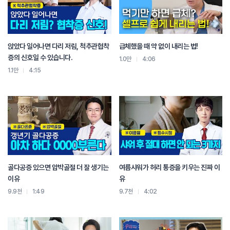
앉았다 일어나면 다리 저림, 척추관협착
급체했을 때 약 없이 내리는 법!
증의 신호일 수 있습니다.
1.0만
4:06
1.1만
4:15
골다공증 있으면 압박골절 더 잘 생기는
여름샤워가 허리 통증을 키우는 진짜 이
이유
유
9.9천
1:49
9.7천
4:02