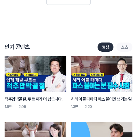
(자막)
명의의 정리
- 턱관절 장애-
- 원인&증상
턱 부위의 외부 손상
인기 콘텐츠
영상
쇼츠
턱 주변의 통증, 오른쪽 귀의 먹먹한 느낌, 두통, 목주위 통증, 어깨 결림
- 치료법
동작침 치료: 턱의 움직임을 정상적으로 유도
약침 치료: 턱 주변의 부종과 염증에 도움
한약치료: 근육 턱 인대 회복에 도움
척추압박골절, 두 번째가 더 쉽습니다.
허리 아플 때마다 파스 붙이면 생기는 일
전국 21개 병·의원에서 자생 비수술 척추치료를 받아보실 수 있습니다.
강남, 광주, 광화문, 노원, 대구, 대전, 목동, 부천, 분당, 서면, 수원, 안산, 울산,
1.6만
2:05
1.3만
2:20
인천, 일산, 잠실, 창원, 천안, 청주, 평촌, 해운대
자생한방병원 1577-0007