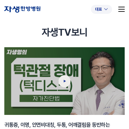
대표
자생TV보니
추천 검색어
#초음파약침
#척추압박골절
#교통사고후유증
#허리디스크
#목디스크
#추나요법
귀통증, 이명, 안면비대칭, 두통, 어깨결림을 동반하는