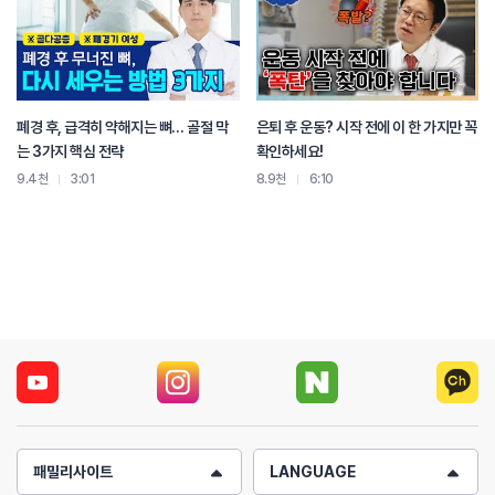
폐경 후, 급격히 약해지는 뼈… 골절 막
은퇴 후 운동? 시작 전에 이 한 가지만 꼭
는 3가지 핵심 전략
확인하세요!
9.4천
3:01
8.9천
6:10
패밀리사이트
LANGUAGE