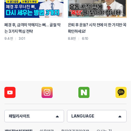
폐경 후, 급격히 약해지는 뼈… 골절 막
은퇴 후 운동? 시작 전에 이 한 가지만 꼭
는 3가지 핵심 전략
확인하세요!
9.4천
3:01
8.8천
6:10
패밀리사이트
LANGUAGE