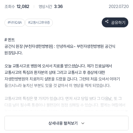
조회수
12,082
영상시간
3:36
2022.07.20
공유하기
#닥터Q&A
#교통사고후유증
# 멘트
공건식 원장 (부천자생한방병원) : 안녕하세요~ 부천자생한방병원 공건식
원장입니다.
오늘 교통사고로 병원에 오셔서 치료를 받으셨습니다. 제가 진료실에서
교통사고의 특징과 환자분의 상태 그리고 교통사고 후 증상에 대한
자생한방병원의 치료까지 설명을 드렸을 겁니다. 그런데 처음 오셔서 이야기
들으시느라 놓치신 부분도 있을 것 같아서 이 영상을 찍게 되었습니다.
교통사고의 특징은 몇 가지가 있습니다. 먼저 사고 당일 보다 그 다음날, 또 그
다음 날이 될수록 통증이나 불편감이 점점 심해질 수 있습니다. 짧게는 며칠에서
길면 2주까지도 증상이 점차 심해질 수도 있습니다. 그리고 증상이 다양하게 변할
수 있습니다. 목만 아프시던 분이 허리를 아파하시기도 하고 왼쪽 위주로 아프던
상세내용 펼쳐보기
분이 오른쪽이 아프기도 합니다. 그리고 목허리의 통증 뿐만 아니라 두통,
어지러움, 소화불량, 피로, 불안, 불면증 등등 다양한 질환을 호소하십니다. 그래서