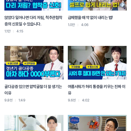
앉았다 일어나면 다리 저림, 척추관협착
급체했을 때 약 없이 내리는 법!
증의 신호일 수 있습니다.
1.0만
4:06
1.1만
4:15
골다공증 있으면 압박골절 더 잘 생기는
여름샤워가 허리 통증을 키우는 진짜 이
이유
유
9.8천
1:49
9.6천
4:02