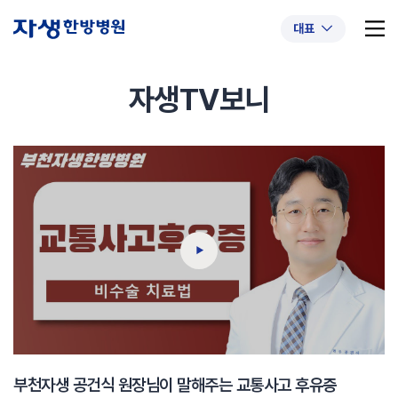
대표
자생TV보니
추천 검색어
#초음파약침
#척추압박골절
#교통사고후유증
#허리디스크
#목디스크
#추나요법
부천자생 공건식 원장님이 말해주는 교통사고 후유증