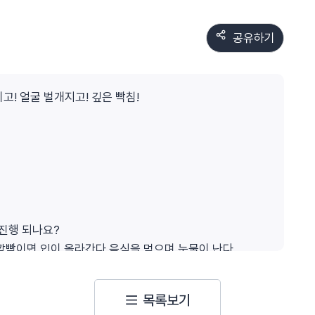
공유하기
고! 얼굴 벌개지고! 깊은 빡침!
진행 되나요?
깜빡이면 입이 올라간다 음식을 먹으며 눈물이 난다
기 때문에
목록보기
요.