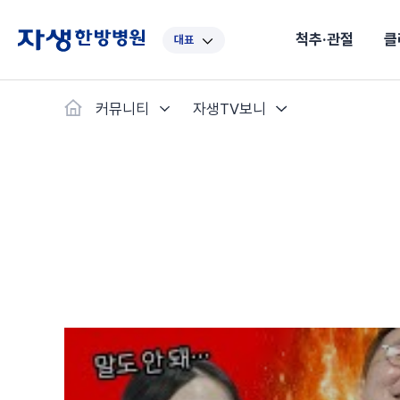
척추·관절
클
대표
대표
강남
광주
노원
대구
대
커뮤니티
자생TV보니
보라매
부산
부천
분당
수원
안
자생스토리
척추·관절
예약·문의
자생한약
커뮤니티
병원소개
클리닉
치료법
허리
척추·관절
자생비수술치료
한약
치료사례
바로 예약
의료진 소개
자생의 길
보약
자생치료 
브랜드 
목
첩약건
전화 
증상
리얼
초음
인천
일산
잠실
창원
천안
청
허리디스크
교통사고후유증
MRI 치료사례
목디스크
안면신
후기메
신경근회복술
자주묻는질문
한약배
도수
척추관협착증
척추압박골절
안면마비 치료사례
거북목증
기능성
후기인
퇴행성디스크
수술후재활
알레르
추천 검색어
#초음파
척추전방전위증
수술후통증증후군
뇌혈관
허리염좌
성장·자세교정
비만 
테니스
자생인 칭찬
건의