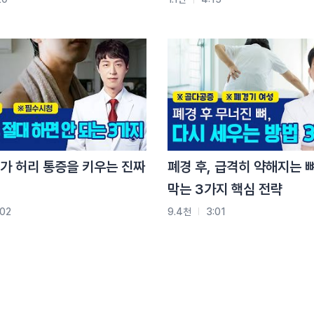
거에 대한 스트레스를 많이 받으시는것 같아요.
 하는데서 오는 스트레스가 꽤 심하죠
뿐 아니고 눈이 일단 안 감기잖아요. 사실 후유증 중에서
은데서 오는 안구질환들이에요. 실제로 의사선생님들이
가 허리 통증을 키우는 진짜
폐경 후, 급격히 약해지는 
기니까 일부러 테이프라도 붙여서 억지로라도 감게 해서
막는 3가지 핵심 전략
말라서 시뻘개지고 눈물이 자주 흘르니까
:02
9.4천
3:01
 몸과 마음은 하나로 연결되어 있다고 보기 때문에 그
경 마비 뿐만 아니라 모든 만병의 원인이 스트레스라고
에 건강한 정신이 깃든다
에 저스틴비버 한국에선 최근에 최희 아나운서 라던지