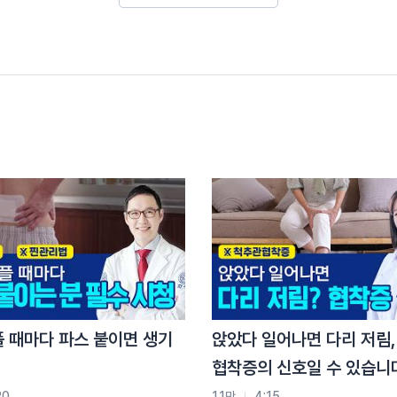
대칭?
일그러지고 내가 원하는대로 표정을 낼 수 없고 그러다
인이 느끼는 10% 남아있는게 계속 안 없어지고
 봤을 때는 다 괜찮은데 나았는데 눈감았다 떠보세요 다
플 때마다 파스 붙이면 생기
앉았다 일어나면 다리 저림,
협착증의 신호일 수 있습니
이잖아요.
20
1.1만
4:15