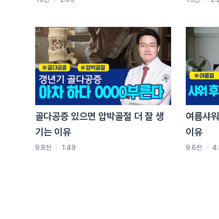
어떻게 다 대칭이겠어요?
한쪽을 더 많이 쓰면 더 올라가고 그렇긴 한데 그런
생명에 지장이 가는건 아니지만 다른 사람을 만나고
중요한건 no 스트레스
그리고 이게 물론 안면 마비지만 얼굴이 돌아가는 것 
제일 저희가 주의 깊게 보는 것은 눈이 감기지 않
골다공증 있으면 압박골절 더 잘 생
여름샤워
안면마비 환자들을 대할 때 밤에 잘 때 눈이 안 감
기는 이유
이유
자게 해라라는 티칭을 많이해요. 안그러면 눈이 다 
9.8천
1:49
9.6천
4
안면신경마비의 주된 원인은 스트레스 인가요?
스트레스도 큰 부분을 차지하죠 한의학적으로 우리가
둘을 좀 같이 봐야되는 관점이라고 생각해요. 안면신
하지만 그게 진짜 맞는 말인 것 같아요. 건강한 신체
안면신경마비가 굉장히 대두가 된게 외국인 팝스타중