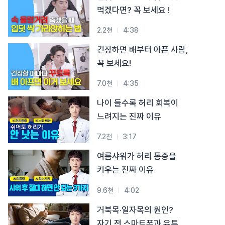
#목디스크
#목디스크
#목디스크
#목디스크
#목디스크
#목디스크
#목디스크
#목디스크
먹겠다면? 꼭 보세요 !
#추나요법
#추나요법
#추나요법
#추나요법
#추나요법
#추나요법
#추나요법
#추나요법
2.2천
4:38
긴장하면 배부터 아픈 사람,
꼭 보세요!
7.0천
4:35
나이 들수록 허리 회복이
느려지는 진짜 이유
7.2천
3:17
여름샤워가 허리 통증을
키우는 진짜 이유
9.6천
4:02
거북목·일자목의 원인?
자기 전 스마트폰과 유튜브