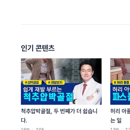
돌아가 있는 것
그리고 한쪽이 마비가 되어있으니까 한쪽이 근육 비
건측에 비대가 오죠
이쪽이 계속 마비되있으니까 그러면서 표정이 계속 
보니까
정서적으로 사회적으로 좀 그런게 크죠
인기 콘텐츠
100%완치가 안되는게 후유증이 남는거죠
남들이 봤을 때는 다 돌아왔어요 멀쩡해 보이는데 본
남아있는게 있거든요.
그게 오래되면 우울증이 오는 경우도 있고
내가 봐도 그렇게 큰 차이는 없어 보이는데 의료진이
되는데요?
척추압박골절, 두 번째가 더 쉽습니
허리 아
그런데 본인이 느끼는 그게 있어요.
다.
는 일
그런데서 오는 감정적인 문제들이 생기지 않나?
완전히 대칭적일 순 없는데 사람이 장기도 다 비대칭
1.6만
2:05
1.3만
2: