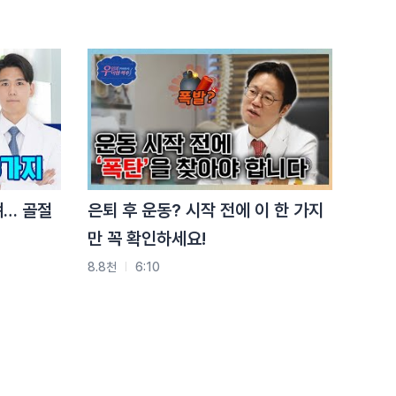
요즘 허리 아프다면 ‘이거’
때문입니다
3.8천
2:17
척추골절, 사고 없어도
생깁니다 (이게
핵심입니다)
3.8천
1:30
뼈… 골절
은퇴 후 운동? 시작 전에 이 한 가지
만 꼭 확인하세요!
8.8천
6:10