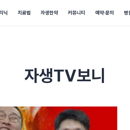
리닉
치료법
자생한약
커뮤니티
예약·문의
병
전
목동
산
울산
10년의 힘
소개
강보험
상담 예약
별
후기
파 약침
턱
진료시간/오시는길
공지사항
신바로메틴
입원 상담
연혁
여성질환
추나요법
무릎
자생도서
자생소식
진료비 안내
산재지정병원
신바로약침·봉침
어깨
건강정보
비급여진료비
고관절
자가테스트
신바로한약
제증
손·
주
해운대
경마비
시지
턱관절장애
월경통
퇴행성관절염
오십견
고관절질환
허리 디스크
손목
송조회
치료·물리치료
MRI·X-ray
자생TV보니
후군
 소화불량
터뷰
산전산후
석회화건염
목 디스크
족저
기 비염
갱년기증후군
무릎 질환
손목
약침
#척추압박골절
#교통사고후유증
#허리디스크
#목디스크
질환 후유증
비염
클리닉
허약증세
엘보·골프엘보
하기
자생TV보니
이벤트