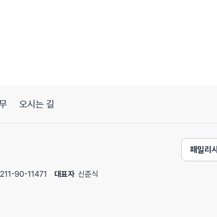
신경마비, 구안와사가 왜 걸리냐? 사람들이 검색을 많이
정신적으로 힘들 때 이런 신경질환들이 발생하지 않나
이러스가 잠복되어 있다가 면역이 떨어졌을 때 확!
 일으킨다는 가설이긴 한데 이런 이야기도 있으니까요.
무
오시는 길
패밀리
211-90-11471
대표자
신준식
 계획이고….