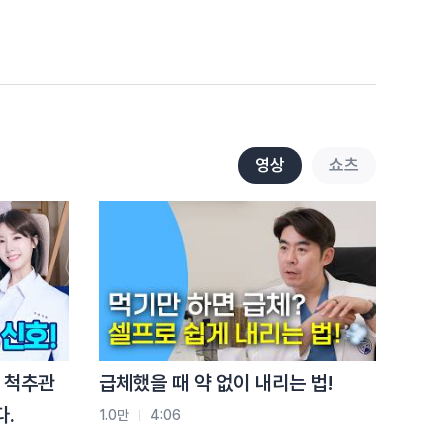
전략
9.4천
3:01
척추압박골절, 두 번째가 더
쉽습니다.
1.6만
2:05
허리 아플 때마다 파스
영상
쇼츠
붙이면 생기는 일
1.3만
2:20
허리 아픈데 버티세요? '이
증상'이면 바로 병원입니다
8.7천
2:34
걷기 운동 믿었는데…
 척추관
급체했을 때 약 없이 내리는 법!
디스크 옵니다!
다.
1.0만
4:06
4.6천
2:35