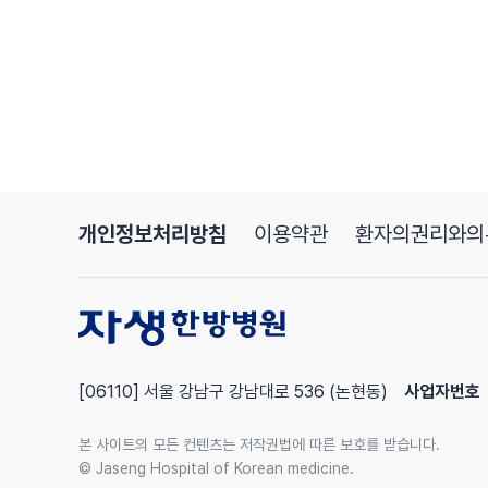
가수 방송인 오종혁 이런분들이 대두가 되면서 안면
했는데
결국은 명확한 건 없어요.
대부분의 사람들은 극도로 피곤하고 힘들고 육체적/
라고 많이들 추측 하더라구요
그런 가설도 있잖아요 여기 뇌신경절에 단순 포진 바
나오면서 신경의 부종을 일으키면서 안면신경 마비를
미리 대비를 해야지
개인정보처리방침
이용약관
환자의권리와의
다들 스트레스 너무 많이 받지 말고
그런데 스트레스를 안 받는게 가능한가요?
스트레스를 안 받을 수 는 없죠
그래서 준비했습니다
[06110] 서울 강남구 강남대로 536 (논현동)
사업자번호
원장님들의 스트레스 해소법
저는 그냥 쉽니다…
본 사이트의 모든 컨텐츠는 저작권법에 따른 보호를 받습니다.
여행? 여행가서 쉬는편?
© Jaseng Hospital of Korean medicine.
여행도 좋아하지만 일 때문에 한 20 년 뒤에 여행할