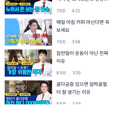
시청 습관
7.6천
4:22
매일 아침 커피 마신다면 꼭
보세요
7.8천
3:58
집안일이 운동이 아닌 진짜
이유
6.9천
3:29
골다공증 있으면 압박골절
더 잘 생기는 이유
9.8천
1:49
폐경 후, 급격히 약해지는
뼈… 골절 막는 3가지 핵심