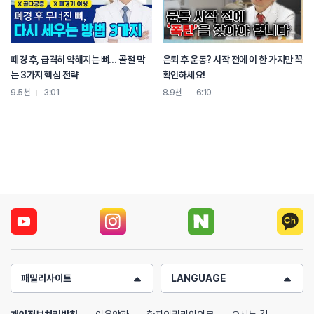
폐경 후, 급격히 약해지는 뼈… 골절 막
은퇴 후 운동? 시작 전에 이 한 가지만 꼭
는 3가지 핵심 전략
확인하세요!
9.5천
3:01
8.9천
6:10
패밀리사이트
LANGUAGE