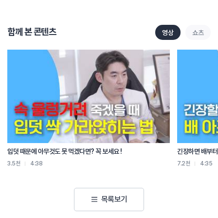
허리를 삐끗하고 처음에 하루 이틀 동안은
냉찜질을 먼저 하셔야 해요
이 시기는 염증이 막 생기고 붓고 열이 나는 시기라서
함께 본 콘텐츠
영상
쇼츠
혈류를 억제해서 염증을 갈아앉히고
통증을 줄이는 것이 중요해요
그럼 어떻게 하면 좋을까요?
얼음팩 또는 차가운 수건을 사용해
아픈 부위에 10분에서 15분 정도
하루에 두 번에서 세 번 정도 해 주시면 됩니다
조심할 점은 얼음을 직접 피부에 대면 동상처럼 피부 손상이 생길 수 있으니
반드시 수건을 하나 덧대거나
냉찜질 전용 팩을 사용하시는 걸 추천드립니다
그리고 48시간 이후 이제는 온찜질로 바꿔주세요
이틀 정도 지나면 염증은 가라앉고
입덧 때문에 아무것도 못 먹겠다면? 꼭 보세요 !
긴장하면 배부터 
근육이 경직되거나 뭉친 상태가 남아요
3.5천
4:38
7.2천
4:35
이때부터는 온찜질이 필요합니다
온찜질은 혈액 순환을 도와서
손상된 조직 회복과 근육 이완에 효과적이에요
목록보기
뜨거운 수건, 핫팩 등을 이용해서
20분 이내로 하루에 두세 번 정도 해 주시면 됩니다