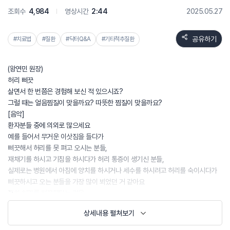
조회수
4,984
영상시간
2:44
2025.05.27
공유하기
#치료법
#질환
#닥터Q&A
#기타척추질환
(왕연민 원장)
허리 삐끗
살면서 한 번쯤은 경험해 보신 적 있으시죠?
그럴 때는 얼음찜질이 맞을까요? 따뜻한 찜질이 맞을까요?
[음악]
환자분들 중에 의외로 많으세요
예를 들어서 무거운 이삿짐을 들다가
삐끗해서 허리를 못 펴고 오시는 분들,
재채기를 하시고 기침을 하시다가 허리 통증이 생기신 분들,
실제로는 병원에서 아침에 양치를 하시거나 세수를 하시려고 허리를 숙이시다가
삐끗하시고 오는 분들을 가장 많이 뵈었던 거 같아요
흔히 허리를 삐끗했다는 것은
대부분 허리, 요추 근육이나 인대가 갑자기 손상되거나
상세내용 펼쳐보기
작은 미세한 염자가 생긴 상태라고 볼 수 있어요
허리를 삐끗하고 24시간에서 48시간 이내는 냉찜질이 먼저입니다