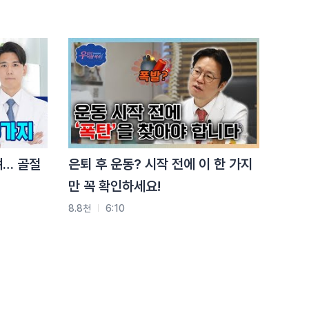
요즘 허리 아프다면 ‘이거’
때문입니다
3.8천
2:17
척추골절, 사고 없어도
생깁니다 (이게
핵심입니다)
3.8천
1:30
뼈… 골절
은퇴 후 운동? 시작 전에 이 한 가지
만 꼭 확인하세요!
8.8천
6:10