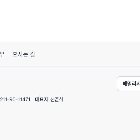
무
오시는 길
패밀리
211-90-11471
대표자
신준식