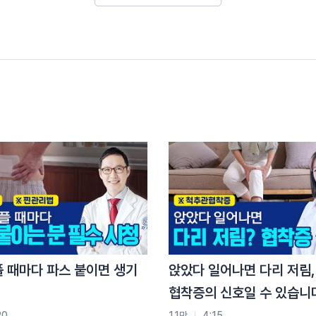
다
플 때마다 파스 붙이면 생기
앉았다 일어나면 다리 저림,
협착증의 신호일 수 있습니
시키고
니다
20
1.1만
4:15