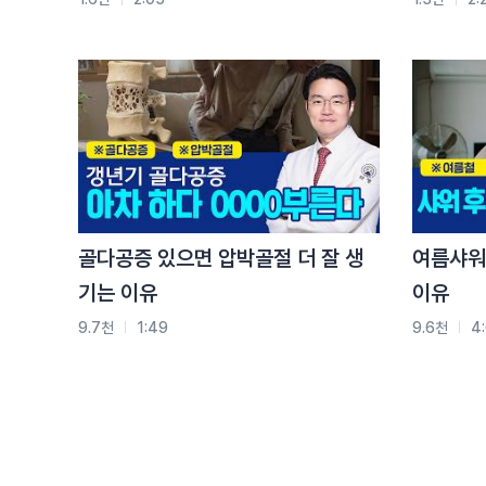
지압으로 더부룩한 속을 뻥 뚫리게 할 순 있지만
너무 자주 체하거나 소화가 안 되신다면
식사량이나 속도 조절해 보시거나
병원을 방문해 보십시오
자 오늘의 요약
합곡혈, 내관혈 지압은 위장이 안 좋거나
자주 소화 불량을 호소하는 분들에게 효과적일 수 
그러나 소화 불량이 평소에 너무 자주 반복된다면 
골다공증 있으면 압박골절 더 잘 생
여름샤워
기는 이유
이유
9.7천
1:49
9.6천
4