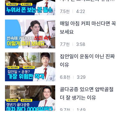
시청 습관
7.5천
4:22
매일 아침 커피 마신다면 꼭
보세요
7.7천
3:58
집안일이 운동이 아닌 진짜
이유
6.8천
3:29
골다공증 있으면 압박골절
더 잘 생기는 이유
9.7천
1:49
폐경 후, 급격히 약해지는
뼈… 골절 막는 3가지 핵심