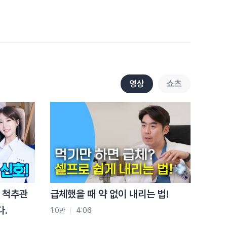
전략
9.3천
3:01
척추압박골절, 두 번째가 더
쉽습니다.
1.6만
2:05
허리 아플 때마다 파스
영상
쇼츠
붙이면 생기는 일
1.3만
2:20
허리 아픈데 버티세요? '이
증상'이면 바로 병원입니다
8.6천
2:34
걷기 운동 믿었는데…
 척추관
급체했을 때 약 없이 내리는 법!
디스크 옵니다!
다.
1.0만
4:06
4.6천
2:35