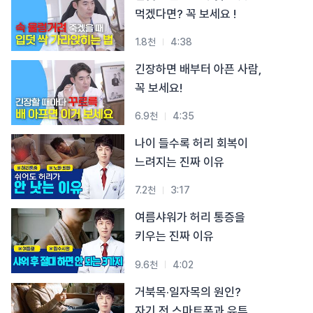
#목디스크
#목디스크
#목디스크
#목디스크
#목디스크
#목디스크
#목디스크
#목디스크
먹겠다면? 꼭 보세요 !
#추나요법
#추나요법
#추나요법
#추나요법
#추나요법
#추나요법
#추나요법
#추나요법
1.8천
4:38
긴장하면 배부터 아픈 사람,
꼭 보세요!
6.9천
4:35
나이 들수록 허리 회복이
느려지는 진짜 이유
7.2천
3:17
여름샤워가 허리 통증을
키우는 진짜 이유
9.6천
4:02
거북목·일자목의 원인?
자기 전 스마트폰과 유튜브