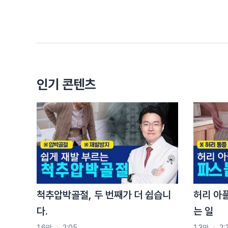
뿐만 아니라 피로도 풀어주고
에너지를 올려주는 효과도 있습니다
두 번째는 내관혈 지압 입니다
내관혈은 손목 안쪽에 손목 주름에서
손가락 세 마디 정도 떨어진 곳에 위치한 혈자리입니
내관혈을 자극하게 되면 혈관 미주신경과
인기 콘텐츠
교감신경 반사를 활성화시켜줘서
위장 운동이 조절되는 효과를 주기 때문에
소화 불량이 또 개선될 수 있습니다
지압은 어떤 원리일까요?
뭐 일본의 한 연구에서는 지압이 뇌 활동에
어떤 영향을 미치는지를 조사했는데요
그 결과가 아주 흥미롭습니다
지압이 뇌파의 주파수와 진폭을 조절하는데에
척추압박골절, 두 번째가 더 쉽습니
허리 아
긍정적인 영향을 미친다는 거죠
다.
는 일
또한 미국의 한 연구팀은 지압이 피부 온도를 상승
혈액순환을 촉진시키는 것을 연구로서 확인을 했습
1.6만
2:05
1.3만
2: