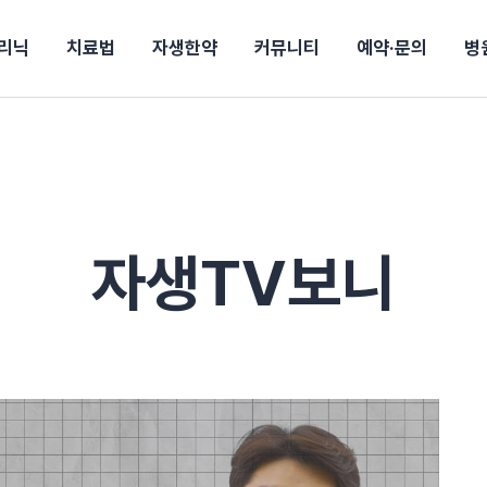
리닉
치료법
자생한약
커뮤니티
예약·문의
병
전
목동
산
울산
10년의 힘
소개
강보험
상담 예약
별
후기
파 약침
턱
진료시간/오시는길
공지사항
신바로메틴
입원 상담
연혁
여성질환
추나요법
무릎
자생도서
자생소식
진료비 안내
산재지정병원
신바로약침·봉침
어깨
건강정보
비급여진료비
고관절
자가테스트
신바로한약
제증
손·
주
해운대
경마비
시지
턱관절장애
월경통
퇴행성관절염
오십견
고관절질환
허리 디스크
손목
송조회
치료·물리치료
MRI·X-ray
자생TV보니
후군
 소화불량
터뷰
산전산후
석회화건염
목 디스크
족저
기 비염
갱년기증후군
무릎 질환
손목
약침
#척추압박골절
#교통사고후유증
#허리디스크
#목디스크
질환 후유증
비염
클리닉
허약증세
엘보·골프엘보
하기
자생TV보니
이벤트