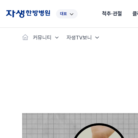
척추·관절
클
대표
대표
강남
광주
노원
대구
대
커뮤니티
자생TV보니
보라매
부산
부천
분당
수원
안
자생스토리
척추·관절
예약·문의
자생한약
커뮤니티
병원소개
클리닉
치료법
허리
척추·관절
자생비수술치료
한약
치료사례
바로 예약
의료진 소개
자생의 길
보약
자생치료 
브랜드 
목
첩약건
전화 
증상
리얼
초음
인천
일산
잠실
창원
천안
청
허리디스크
교통사고후유증
MRI 치료사례
목디스크
안면신
후기메
신경근회복술
자주묻는질문
한약배
도수
척추관협착증
척추압박골절
안면마비 치료사례
거북목증
기능성
후기인
퇴행성디스크
수술후재활
알레르
추천 검색어
#초음파
척추전방전위증
수술후통증증후군
뇌혈관
허리염좌
성장·자세교정
비만 
테니스
자생인 칭찬
건의