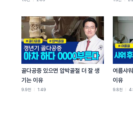
전국 21개 병·의원에서 자생 비수술 척추치료를 받아
강남, 광주, 광화문, 노원, 대구, 대전, 목동, 부천, 분당
청주, 평촌, 해운대
자생한방병원 1577-0007
골다공증 있으면 압박골절 더 잘 생
여름샤워
기는 이유
이유
9.9천
1:49
9.8천
4