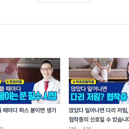
인이 부정교합이라고 단정하기는 어렵습니다. 턱관절
스크의 문제, 경추의 문제로 자주 발생할 수 있습니다.
 MRI, 이학적 검진 등의 평가가 선행되어야 합니다. 턱관절
자목 거북목 등의 변형은 턱관절 정렬에 문제를 일으키는
에서는 이런 경추의 문제를 추나요법을 통해 교정하고
하기도 하고 턱관절 속에 쌓여있는 염증을 제거해 주는
교정, 사랑니 등 치아 문제가 있는 경우에 턱관절 불균형
이 필요할 수도 있습니다. 답변이 도움이 되셨길 바라며
플 때마다 파스 붙이면 생기
앉았다 일어나면 다리 저림,
 발생 → 통증, 잡음, 안면 비대칭 등의 증상
협착증의 신호일 수 있습니
20
1.1만
4:15