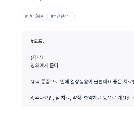
#닥터Q&A
#턱관절장애
#오프닝
(자막)
명의에게 묻다
Q 턱 통증으로 인해 일상생활이 불편해요 좋은 치료
A 추나요법, 침 치료, 약침, 한약치료 등으로 개선할
# 멘트
박종훈 병원장 (안산자생한방병원) : 턱관절 문제로
구조의 이상으로 불균형이 생기고 이로 인해 통증, 