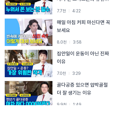
시청 습관
7.7천
4:22
매일 아침 커피 마신다면 꼭
보세요
8.0천
3:58
집안일이 운동이 아닌 진짜
이유
7.0천
3:29
골다공증 있으면 압박골절
더 잘 생기는 이유
9.9천
1:49
폐경 후, 급격히 약해지는
뼈… 골절 막는 3가지 핵심