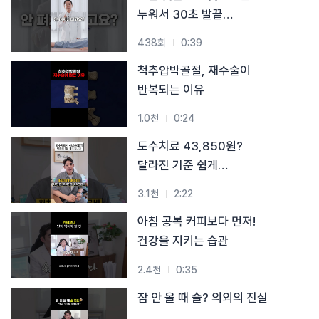
#목디스크
#목디스크
#목디스크
#목디스크
#목디스크
#목디스크
#목디스크
#목디스크
누워서 30초 발끝
#추나요법
#추나요법
#추나요법
#추나요법
#추나요법
#추나요법
#추나요법
#추나요법
스트레칭
438회
0:39
척추압박골절, 재수술이
반복되는 이유
1.0천
0:24
도수치료 43,850원?
달라진 기준 쉽게
알려드립니다
3.1천
2:22
아침 공복 커피보다 먼저!
건강을 지키는 습관
2.4천
0:35
잠 안 올 때 술? 의외의 진실