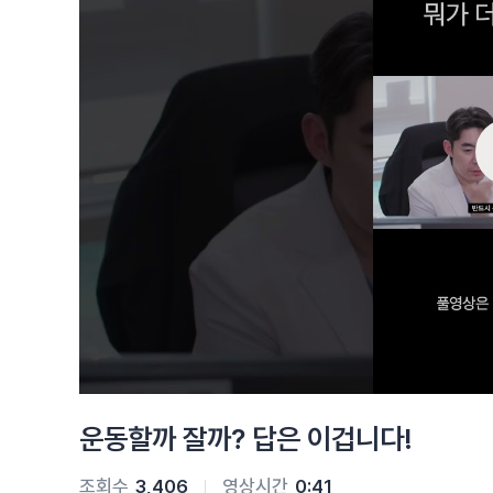
운동할까 잘까? 답은 이겁니다!
조회수
3,406
영상시간
0:41