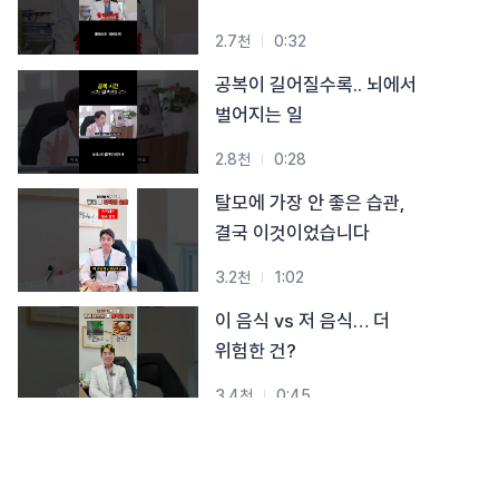
2.7천
0:32
공복이 길어질수록.. 뇌에서
벌어지는 일
2.8천
0:28
탈모에 가장 안 좋은 습관,
결국 이것이었습니다
3.2천
1:02
이 음식 vs 저 음식… 더
위험한 건?
3.4천
0:45
다리 또 꼬셨죠? 이거부터
푸세요!