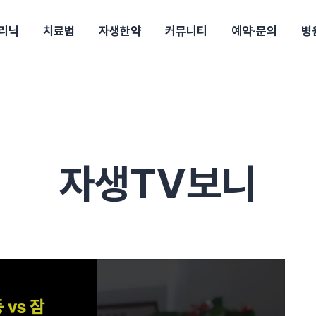
리닉
치료법
자생한약
커뮤니티
예약·문의
병
전
목동
산
울산
10년의 힘
소개
강보험
상담 예약
별
후기
파 약침
턱
진료시간/오시는길
공지사항
신바로메틴
입원 상담
연혁
여성질환
추나요법
무릎
자생도서
자생소식
진료비 안내
산재지정병원
신바로약침·봉침
어깨
건강정보
비급여진료비
고관절
자가테스트
신바로한약
제증
손·
주
해운대
경마비
시지
턱관절장애
월경통
퇴행성관절염
오십견
고관절질환
허리 디스크
손목
송조회
치료·물리치료
MRI·X-ray
자생TV보니
후군
 소화불량
터뷰
산전산후
석회화건염
목 디스크
족저
기 비염
갱년기증후군
무릎 질환
손목
약침
#척추압박골절
#교통사고후유증
#허리디스크
#목디스크
질환 후유증
비염
클리닉
허약증세
엘보·골프엘보
하기
자생TV보니
이벤트