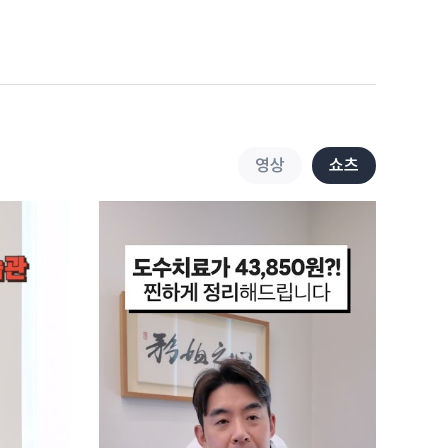
3.6천
0:30
손목통증에는 이
스트레칭으로 한방에 해결!
3.4천
0:52
테니스엘보 자가진단부터
영상
쇼츠
스트레칭까지 1분 안에
정복하기!
3.5천
0:58
누워서 데드버그 할 때, 이
동작 이렇게 하시면
위험합니다!
3.8천
0:56
누워서 떡먹기 말고,
데드버그 해보기~!
3.4천
0:46