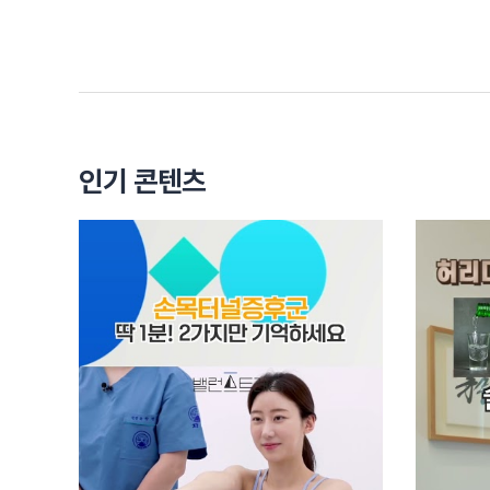
숨이 헐떡헐떡 차야 되고
아니면 근육의 자극이 되서
어떤 가동 범위에서 한계까지 가는 그런
근육의 자극이 반드시 와야 됩니다.
걷는 운동도 나쁘지 않지만,
안하는 것보다 좋지만
인기 콘텐츠
이왕 운동을 하실거면
걷더라도 한 번은 숨이 차야 된다
[음악]