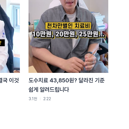
척추측만증 예방하는
chill한 스트레칭
3.5천
0:49
나 혹시 척추측만증일까..?!
40초만에 알아보는
척추측만증 자가진단법!
3.4천
0:41
결국 이것
도수치료 43,850원? 달라진 기준
쉽게 알려드립니다
3.1천
2:22