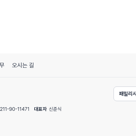
무
오시는 길
패밀리
211-90-11471
대표자
신준식