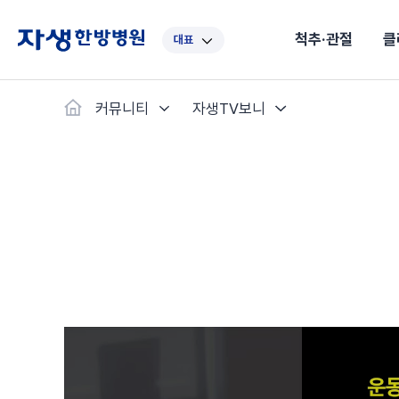
척추·관절
클
대표
대표
강남
광주
노원
대구
대
커뮤니티
자생TV보니
보라매
부산
부천
분당
수원
안
자생스토리
척추·관절
예약·문의
자생한약
커뮤니티
병원소개
클리닉
치료법
허리
척추·관절
자생비수술치료
한약
치료사례
바로 예약
의료진 소개
자생의 길
보약
자생치료 
브랜드 
목
첩약건
전화 
증상
리얼
초음
인천
일산
잠실
창원
천안
청
허리디스크
교통사고후유증
MRI 치료사례
목디스크
안면신
후기메
신경근회복술
자주묻는질문
한약배
도수
척추관협착증
척추압박골절
안면마비 치료사례
거북목증
기능성
후기인
퇴행성디스크
수술후재활
알레르
추천 검색어
#초음파
척추전방전위증
수술후통증증후군
뇌혈관
허리염좌
성장·자세교정
비만 
테니스
자생인 칭찬
건의